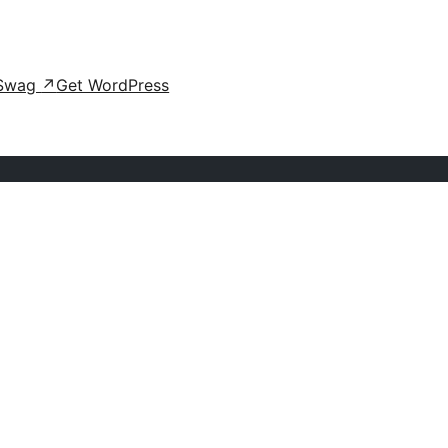
Swag
↗
Get WordPress