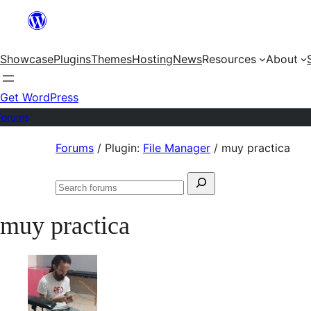
Skip
to
Showcase
Plugins
Themes
Hosting
News
Resources
About
content
Get WordPress
Forums
Skip
Forums
/
Plugin:
File Manager
/
muy practica
to
Search
content
Search
for:
forums
muy practica