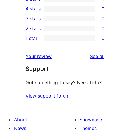
1
4 stars
0
5-
0
3 stars
0
star
4-
0
2 stars
0
review
star
3-
0
1 star
0
reviews
star
2-
0
reviews
star
1-
reviews
Your review
See all
reviews
star
Support
reviews
Got something to say? Need help?
View support forum
About
Showcase
News
Themes