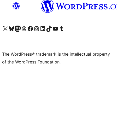
Visit our X (formerly Twitter) account
Visit our Bluesky account
Visit our Mastodon account
Visit our Threads account
Visit our Facebook page
Visit our Instagram account
Visit our LinkedIn account
Visit our TikTok account
Visit our YouTube channel
Visit our Tumblr account
The WordPress® trademark is the intellectual property
of the WordPress Foundation.