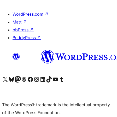
WordPress.com
↗
Matt
↗
bbPress
↗
BuddyPress
↗
Visit our X (formerly Twitter) account
Visit our Bluesky account
Visit our Mastodon account
Visit our Threads account
Visit our Facebook page
Visit our Instagram account
Visit our LinkedIn account
Visit our TikTok account
Visit our YouTube channel
Visit our Tumblr account
The WordPress® trademark is the intellectual property
of the WordPress Foundation.