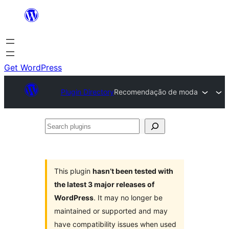
Skip
to
content
Get WordPress
Plugin Directory
Recomendação de moda
Search
plugins
This plugin
hasn’t been tested with
the latest 3 major releases of
WordPress
. It may no longer be
maintained or supported and may
have compatibility issues when used