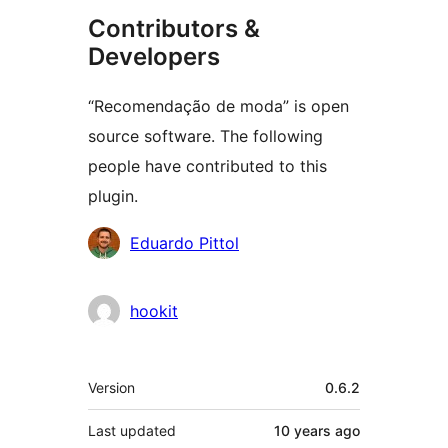
Contributors &
Developers
“Recomendação de moda” is open
source software. The following
people have contributed to this
plugin.
Contributors
Eduardo Pittol
hookit
Meta
Version
0.6.2
Last updated
10 years
ago