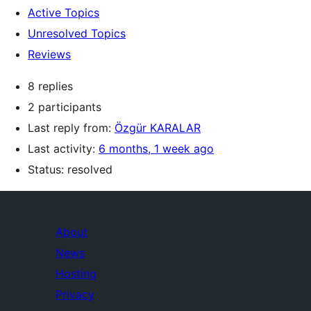
Active Topics
Unresolved Topics
Reviews
8 replies
2 participants
Last reply from:
Özgür KARALAR
Last activity:
6 months, 1 week ago
Status: resolved
About
News
Hosting
Privacy