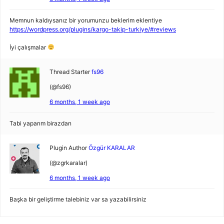
Memnun kaldıysanız bir yorumunzu beklerim eklentiye
https://wordpress.org/plugins/kargo-takip-turkiye/#reviews
İyi çalışmalar
Thread Starter
fs96
(@fs96)
6 months, 1 week ago
Tabi yaparım birazdan
Plugin Author
Özgür KARALAR
(@zgrkaralar)
6 months, 1 week ago
Başka bir geliştirme talebiniz var sa yazabilirsiniz