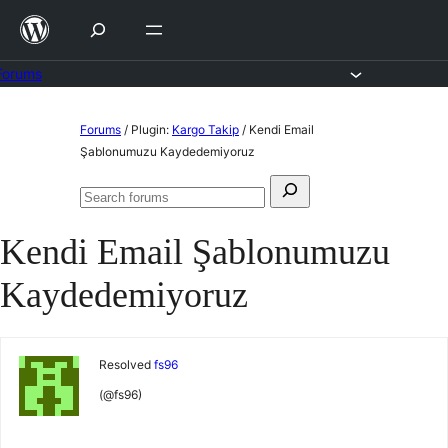
Skip
to
content
Forums
Skip
Forums
/
Plugin:
Kargo Takip
/
Kendi Email
to
Şablonumuzu Kaydedemiyoruz
content
Search
Search
for:
forums
Kendi Email Şablonumuzu
Kaydedemiyoruz
Resolved
fs96
(@fs96)