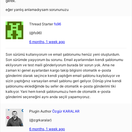
gerek.
eğer yanlış anlamadıysam sorununuzu
Thread Starter
fs96
(@fs96)
6 months, 1 week ago
Son sürümü kullanıyorum ve email şablonumu henüz yeni oluşturdum.
Son sürümde yaşıyorum bu sorunu. Email ayarlarından kendi şablonumu
ekliyorum ve test maili gönderiyorum burada bir sorun yok. Ama ne
zaman ki genel ayarlardan kargo takip bilgisini otomatik e-posta
gönderimi olarak seçince kendi yaptığım email şablonu kayboluyor ve
sizin yaptığınız varsayılan email şablonu geri geliyor. Dönüp yine kendi
şablonumu eklediğimde bu sefer de otomatik e-posta gönderimi tiki
kalkıyor. Yani hem kendi şablonumuzu hem de otomatik e-posta
gönderimi seçeneğini aynı anda seçili yapamıyoruz.
Plugin Author
Özgür KARALAR
(@zgrkaralar)
6 months, 1 week ago