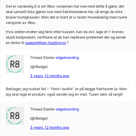
Det er vanskelig å si om Woo-versjonen har noe med dette å gjøre; det
skal uansett ikke gjøres noe med fraktmetodene her, så lenge du ikke
bruker hurtigkassen. Men det er klart at vi tester hovedsaklig med nyere
versjoner av Woo.
Hvis ordren endrer seg først etter kassen, kan du evt. lage et 1-krones
skjult testprodukt, verifisere at du kan replikere problemet der og sende
en lenke til
support@wp-hosting.no
?
Thread Starter
edgebranding
(@r8edge)
3 years, 12 months ago
Beklager, jeg husket feil – “Hent i butikk” er på begge fraktsoner ja. Men
jeg skal lage et produkt, også sender jeg en mail. Tusen takk så langt!
Thread Starter
edgebranding
(@r8edge)
3 years, 12 months ago