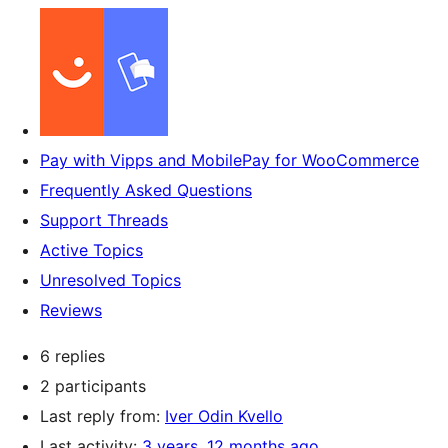
Pay with Vipps and MobilePay for WooCommerce
Frequently Asked Questions
Support Threads
Active Topics
Unresolved Topics
Reviews
6 replies
2 participants
Last reply from:
Iver Odin Kvello
Last activity:
3 years, 12 months ago