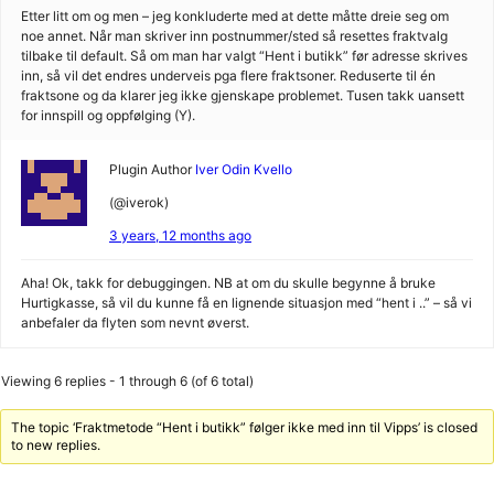
Etter litt om og men – jeg konkluderte med at dette måtte dreie seg om
noe annet. Når man skriver inn postnummer/sted så resettes fraktvalg
tilbake til default. Så om man har valgt “Hent i butikk” før adresse skrives
inn, så vil det endres underveis pga flere fraktsoner. Reduserte til én
fraktsone og da klarer jeg ikke gjenskape problemet. Tusen takk uansett
for innspill og oppfølging (Y).
Plugin Author
Iver Odin Kvello
(@iverok)
3 years, 12 months ago
Aha! Ok, takk for debuggingen. NB at om du skulle begynne å bruke
Hurtigkasse, så vil du kunne få en lignende situasjon med “hent i ..” – så vi
anbefaler da flyten som nevnt øverst.
Viewing 6 replies - 1 through 6 (of 6 total)
The topic ‘Fraktmetode “Hent i butikk” følger ikke med inn til Vipps’ is closed
to new replies.