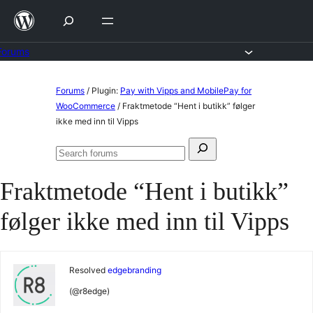
Skip
to
content
Forums
Skip
Forums
/
Plugin:
Pay with Vipps and MobilePay for
to
WooCommerce
/
Fraktmetode “Hent i butikk” følger
ikke med inn til Vipps
content
Search
Search
for:
forums
Fraktmetode “Hent i butikk”
følger ikke med inn til Vipps
Resolved
edgebranding
(@r8edge)