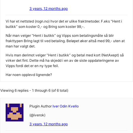
3 years, 12 months ago
Vi har et nettsted (rogn.no) hvor det er ulike fraktmetoder. F.eks “Hent i
butikk” som koster 0,- og Bring som koster 99,-.
Når man velger “Hent i butikk” og Vipps som betalingsmåte så blir
frakttypen Bring lagt til ved betaling. Beløpet øker altså med 99,- uten at
man har valgt det.
Hvis man derimot velger “Hent i butikk” og betal med kort (NetAxept) så
virker det fint. Dette må ha skjedd i en av de siste oppdateringene av
Vipps fordi det er en ny type feil.
Har noen opplevd lignende?
Viewing 6 replies - 1 through 6 (of 6 total)
Plugin Author
Iver Odin Kvello
(@iverok)
3 years, 12 months ago