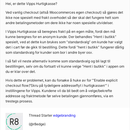
Hei, er dette Vipps Hurtigkasse?
Ved vanlig checkout (altså Woocommerces egen checkout) så gjøres det
ikke noe spesielt med frakt overhodet så der skal det fungere helt som
andre betalingsmetoder om dere ikke har noen spesielle utvidelser.
I Vipps Hurtigkasse så beregnes frakt på en egen måte, fordi den må
kunne beregnes for en anonym kunde. Der behandles “Hent i butikk”
spesielt, ved at dette kun brukes som “standardvalg” om kunde har valgt
det i cart før de gikk til bestilling. Dette fordi “hent i butikk” fungerer dårlig
som standardvalg for kunder som bor i andre byer osv.
I så fall vil neste alternativ komme som standardvalg og bli lagt til
bestillingen, selv om du fortsatt vil kunne velge “Hent i butikk” i appen om
du er klar over det.
Hvis dette er problemet, kan du forsøke å huke av for “‘Enable explicit
checkout flow’/’Skru på tydeligere addresseflyt i hurtigkassen'” i
instillingene for Vipps. Kundene vil da bli bedt om å velge/bekrefte
addresse og fraktmetode før selve betalingen gjennomføres, via en
trestegs prosess.
Thread Starter
edgebranding
(@r8edge)