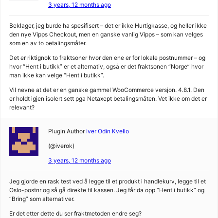
3 years, 12 months ago
Beklager, jeg burde ha spesifisert – det er ikke Hurtigkasse, og heller ikke
den nye Vipps Checkout, men en ganske vanlig Vipps – som kan velges
som en av to betalingsmåter.
Det er riktignok to fraktsoner hvor den ene er for lokale postnummer – og
hvor “Hent i butikk” er et alternativ, også er det fraktsonen “Norge” hvor
man ikke kan velge “Hent i butikk”.
Vil nevne at det er en ganske gammel WooCommerce versjon. 4.8.1. Den
er holdt igjen isolert sett pga Netaxept betalingsmåten. Vet ikke om det er
relevant?
Plugin Author
Iver Odin Kvello
(@iverok)
3 years, 12 months ago
Jeg gjorde en rask test ved å legge til et produkt i handlekurv, legge til et
Oslo-postnr og så gå direkte til kassen. Jeg får da opp “Hent i butikk” og
“Bring” som alternativer.
Er det etter dette du ser fraktmetoden endre seg?