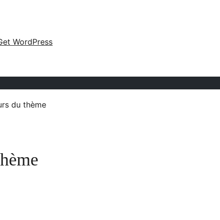
Get WordPress
urs du thème
 thème