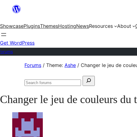
Skip
to
Showcase
Plugins
Themes
Hosting
News
Resources
About
content
Get WordPress
Forums
Skip
Forums
/
Theme:
Ashe
/
Changer le jeu de coule
to
Search
content
Search
for:
forums
Changer le jeu de couleurs du