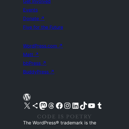
Get Involved
Events
Donate
↗
Five for the Future
WordPress.com
↗
Matt
↗
bbPress
↗
BuddyPress
↗
Visit our X (formerly Twitter) account
Visit our Bluesky account
Visit our Mastodon account
Visit our Threads account
Visit our Facebook page
Visit our Instagram account
Visit our LinkedIn account
Visit our TikTok account
Visit our YouTube channel
Visit our Tumblr account
The WordPress® trademark is the