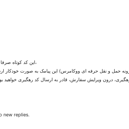
این کد کوتاه صرفا برای “وضعیت هنگام ثبت بارکد پستی” قابل استفاده خواهد بود،
ونه حمل و نقل حرفه ای ووکامرس) این پیامک به صورت خودکار ارس
هگیری، درون ویرایش سفارش، قادر به ارسال کد رهگیری خواهید بود
فیلد کد رهگی’ is closed to new replies.