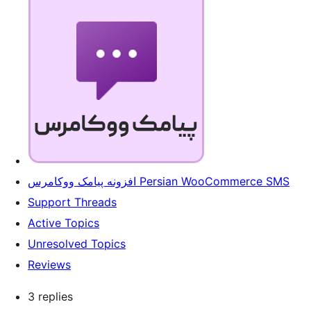
افزونه پیامک ووکامرس Persian WooCommerce SMS
Support Threads
Active Topics
Unresolved Topics
Reviews
3 replies