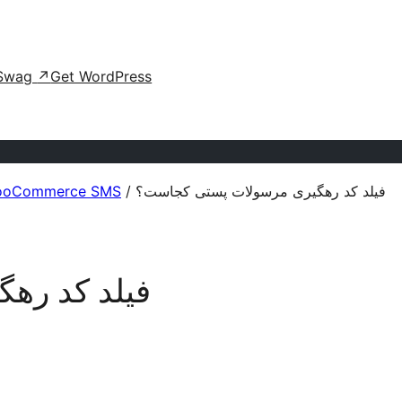
Swag
↗
Get WordPress
افز Persian WooCommerce SMS
/
فیلد کد رهگیری مرسولات پستی کجاست؟
فیلد کد ره