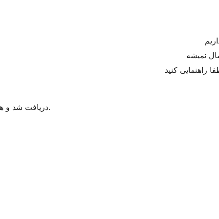
اریم
ال نمیشه
ا راهنمایی کنید
سفارش {order_id} دریافت شد و هم اکنون در وضعیت تحویل پست می‌باشد.