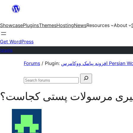
Skip
to
Showcase
Plugins
Themes
Hosting
News
Resources
About
content
Get WordPress
Forums
Skip
Forums
/
Plugin:
ونه پیامک ووکامرس
to
Search
content
Search
for:
forums
گیری مرسولات پستی کجاست؟