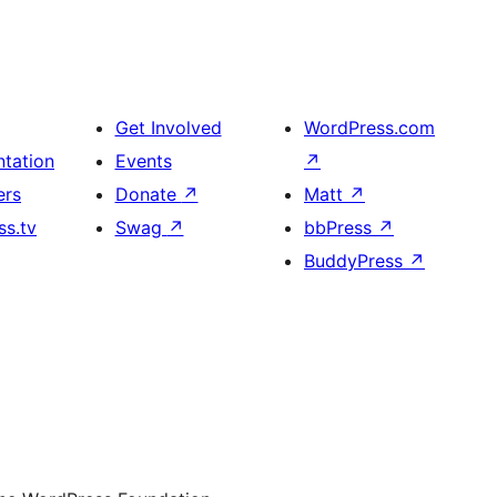
Get Involved
WordPress.com
tation
Events
↗
ers
Donate
↗
Matt
↗
s.tv
Swag
↗
bbPress
↗
BuddyPress
↗