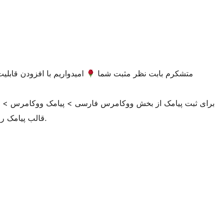
متشکرم بابت نظر مثبت شما
امیدواریم با افزودن قابل
برای ثبت پیامک از بخش ووکامرس فارسی > پیامک ووکامرس > پی
قالب پیامک را ثبت کنید و از متاباکس سفارش برای ارسال پیامک اقدام کنید.