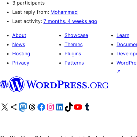
3 participants
Last reply from:
Mohammad
Last activity:
7 months, 4 weeks ago
About
Showcase
Learn
News
Themes
Documen
Hosting
Plugins
Develop
Privacy
Patterns
WordPres
↗
Visit our X (formerly Twitter) account
Visit our Bluesky account
Visit our Mastodon account
Visit our Threads account
Visit our Facebook page
Visit our Instagram account
Visit our LinkedIn account
Visit our TikTok account
Visit our YouTube channel
Visit our Tumblr account