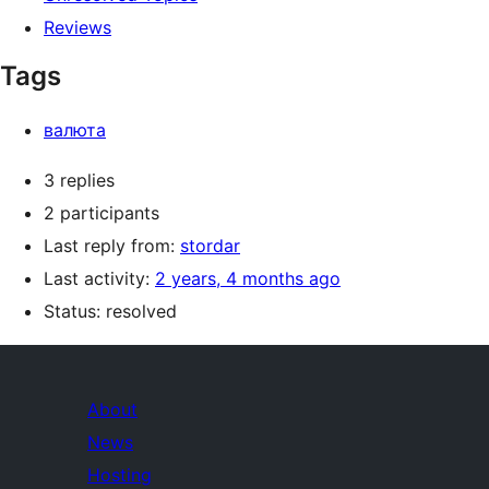
Reviews
Tags
валюта
3 replies
2 participants
Last reply from:
stordar
Last activity:
2 years, 4 months ago
Status: resolved
About
News
Hosting