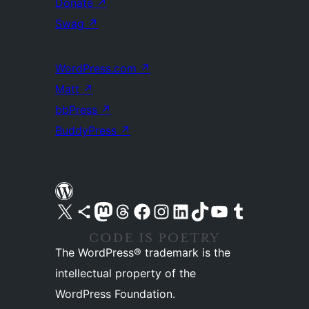
Donate
↗
Swag
↗
WordPress.com
↗
Matt
↗
bbPress
↗
BuddyPress
↗
Visit our X (formerly Twitter) account
Visit our Bluesky account
Visit our Mastodon account
Visit our Threads account
Visit our Facebook page
Visit our Instagram account
Visit our LinkedIn account
Visit our TikTok account
Visit our YouTube channel
Visit our Tumblr account
The WordPress® trademark is the
intellectual property of the
WordPress Foundation.