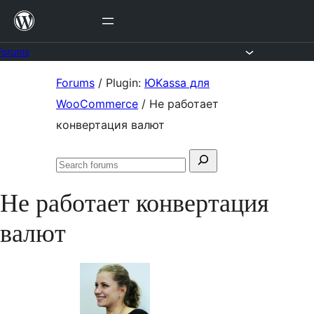
Skip
to
content
Forums
Skip
Forums
/
Plugin:
ЮKassa для
to
WooCommerce
/
Не работает
content
конвертация валют
Search
Search
for:
forums
Не работает конвертация
валют