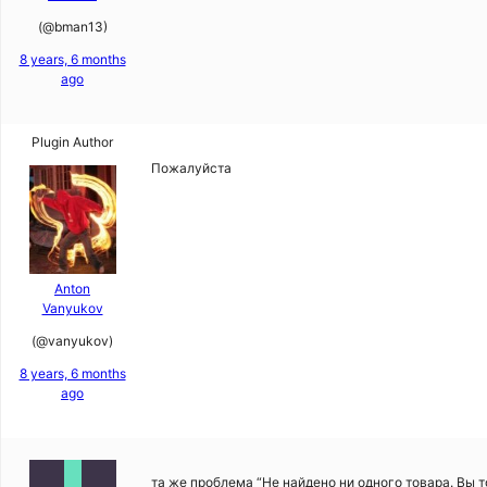
(@bman13)
8 years, 6 months
ago
Plugin Author
Пожалуйста
Anton
Vanyukov
(@vanyukov)
8 years, 6 months
ago
та же проблема “Не найдено ни одного товара. Вы т