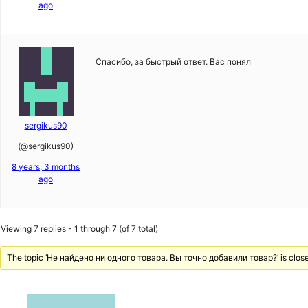
ago
Спасибо, за быстрый ответ. Вас понял
sergikus90
(@sergikus90)
8 years, 3 months
ago
Viewing 7 replies - 1 through 7 (of 7 total)
The topic ‘Не найдено ни одного товара. Вы точно добавили товар?’ is closed