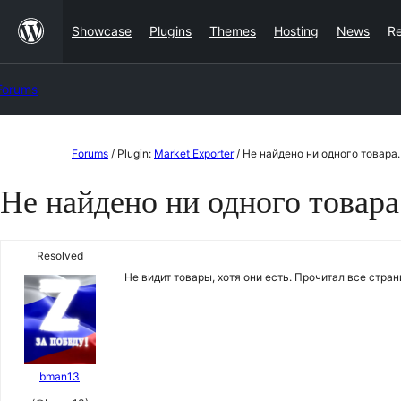
Skip
Showcase
Plugins
Themes
Hosting
News
R
to
content
Forums
Skip
Forums
/
Plugin:
Market Exporter
/
Не найдено ни одного товара.
to
Не найдено ни одного товара
content
Resolved
Не видит товары, хотя они есть. Прочитал все стран
bman13