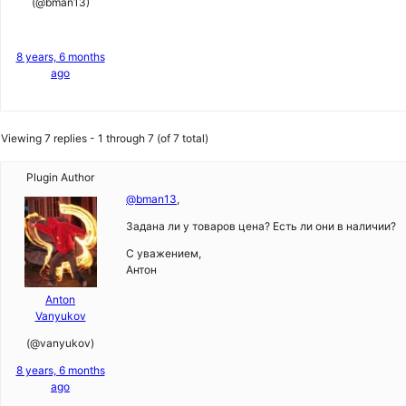
(@bman13)
8 years, 6 months
ago
Viewing 7 replies - 1 through 7 (of 7 total)
Plugin Author
@bman13
,
Задана ли у товаров цена? Есть ли они в наличии?
С уважением,
Антон
Anton
Vanyukov
(@vanyukov)
8 years, 6 months
ago