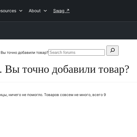
esources
About
Swag
↗
Search
 Вы точно добавили товар?
Search
for:
forums
. Вы точно добавили товар?
ицы, ничего не помогло. Товаров совсем не много, всего 9