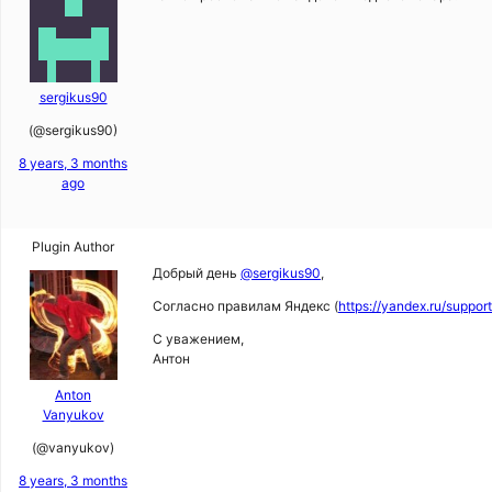
sergikus90
(@sergikus90)
8 years, 3 months
ago
Plugin Author
Добрый день
@sergikus90
,
Согласно правилам Яндекс (
https://yandex.ru/suppor
С уважением,
Антон
Anton
Vanyukov
(@vanyukov)
8 years, 3 months