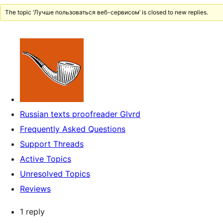
The topic ‘Лучше пользоваться веб-сервисом’ is closed to new replies.
Russian texts proofreader Glvrd
Frequently Asked Questions
Support Threads
Active Topics
Unresolved Topics
Reviews
1 reply