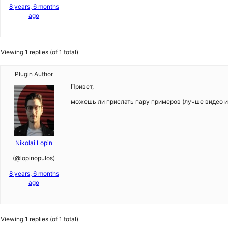
8 years, 6 months
ago
Viewing 1 replies (of 1 total)
Plugin Author
Привет,
можешь ли прислать пару примеров (лучше видео ил
Nikolai Lopin
(@lopinopulos)
8 years, 6 months
ago
Viewing 1 replies (of 1 total)