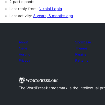
2 participants
Last reply from:
Nikolai Lopin
Last activity:
8 years, 6 months ago
About
Showcase
News
Themes
Hosting
Plugins
Privacy
Patterns
The WordPress® trademark is the intellectual pr