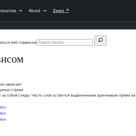
esources
About
Swag
↗
Search
аться веб-сервисом
Search
for:
forums
висом
гин зависает
 целые строки
ет за собой следы. Часть слов остаются выделенными оранжевым прямо на 
idoo
.
idoo
.
idoo
.