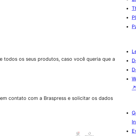
T
P
P
L
e todos os seus produtos, caso você queria que a
D
D
W
 em contato com a Braspress e solicitar os dados
G
I
E