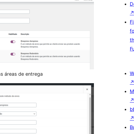
D
F
f
t
F
W
s áreas de entrega
M
b
B