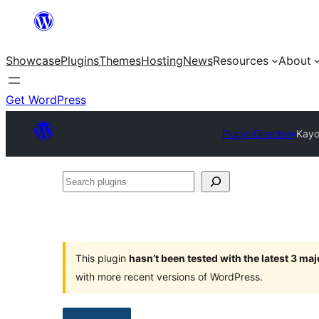
Skip
to
Showcase
Plugins
Themes
Hosting
News
Resources
About
content
Get WordPress
Plugin Directory
Kayo
Search
plugins
This plugin
hasn’t been tested with the latest 3 ma
with more recent versions of WordPress.