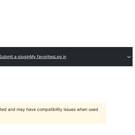
Submit a plugin
My favorites
Log in
orted and may have compatibility issues when used