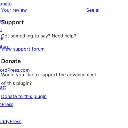
reviews
star
onate
1-
reviews
Your review
See all
reviews
↗
star
ive
Support
reviews
or
Got something to say? Need help?
he
uture
View support forum
Donate
ordPress.com
Would you like to support the advancement
↗
of this plugin?
att
↗
Donate to this plugin
bPress
↗
uddyPress