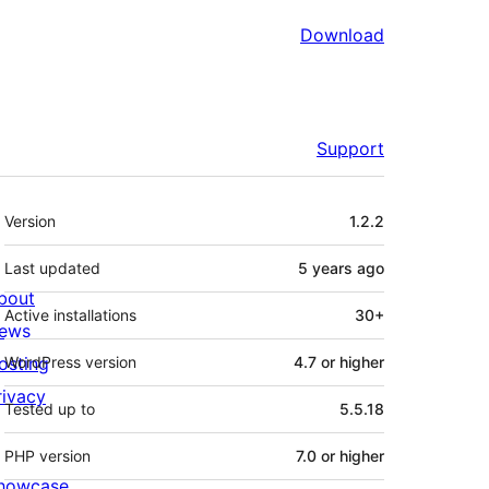
Download
Support
Meta
Version
1.2.2
Last updated
5 years
ago
bout
Active installations
30+
ews
osting
WordPress version
4.7 or higher
rivacy
Tested up to
5.5.18
PHP version
7.0 or higher
howcase