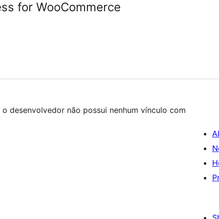
ress for WooCommerce
de o desenvolvedor não possui nenhum vínculo com
A
N
H
P
S