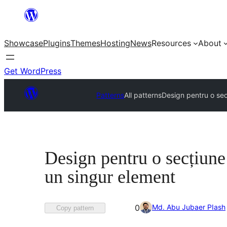
Skip
to
Showcase
Plugins
Themes
Hosting
News
Resources
About
content
Get WordPress
Patterns
All patterns
Design pentru o secț
Design pentru o secțiune 
un singur element
Favorited
Md. Abu Jubaer PIash
0
Copy pattern
0