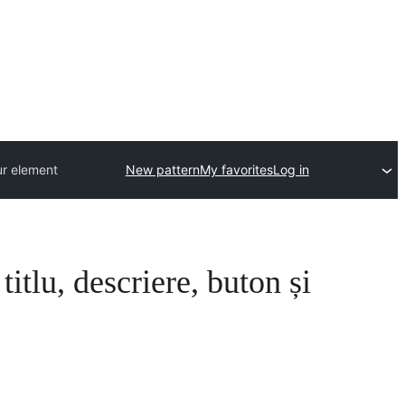
gur element
New pattern
My favorites
Log in
itlu, descriere, buton și