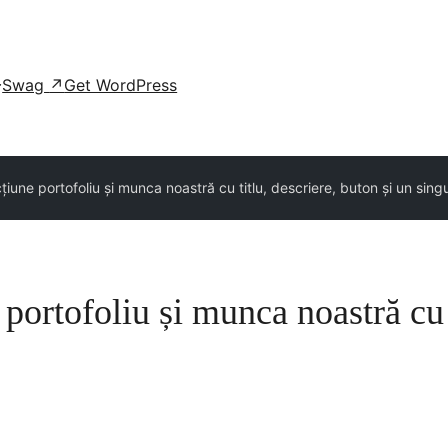
Swag
↗
Get WordPress
iune portofoliu și munca noastră cu titlu, descriere, buton și un sin
portofoliu și munca noastră cu t