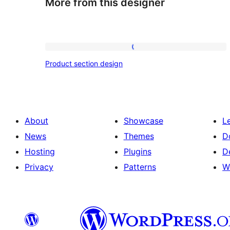
More from this designer
Product
Product section design
section
design
About
Showcase
L
News
Themes
D
Hosting
Plugins
D
Privacy
Patterns
W