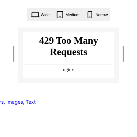
Wide
Medium
Narrow
rs
, 
Images
, 
Text