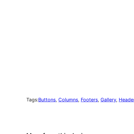
times
Tags:
Buttons
, 
Columns
, 
Footers
, 
Gallery
, 
Heade