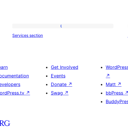
Services
Services section
section
earn
Get Involved
WordPres
ocumentation
Events
↗
evelopers
Donate
↗
Matt
↗
ordPress.tv
↗
Swag
↗
bbPress
BuddyPre