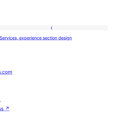
Services,
Services, experience section design
experience
section
design
s.com
↗
ss
↗