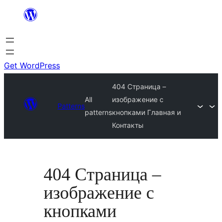
Skip
to
content
Get WordPress
404 Страница –
All
изображение с
Patterns
patterns
кнопками Главная и
Контакты
404 Страница –
изображение с
кнопками