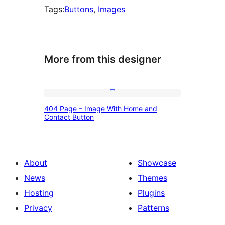
Tags:
Buttons
, 
Images
More from this designer
404
404 Page – Image With Home and
Page
Contact Button
–
Image
With
About
Showcase
Home
News
Themes
and
Hosting
Plugins
Contact
Privacy
Patterns
Button