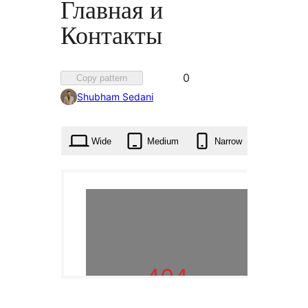
Главная и
Контакты
Favorited
0
Copy pattern
0
Shubham Sedani
times
Wide
Medium
Narrow